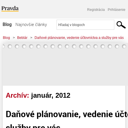
Registrácia
Prihlásenie
Blog
Najnovšie články
Najčítanejšie články
Blog
>
Beblár
>
Daňové plánovanie, vedenie účtovníctva a služby pre vás
Najkomentovanejšie články
Zoznam blogov
Komerčné blogy
Archív:
január, 2012
Daňové plánovanie, vedenie účt
služby pre vás