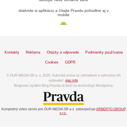
stiahnite si aplikáciu a čítajte Pravdu pohodlne aj v
mobile
Kontakty
Reklama
Otázky a odpovede
Podmienky používania
Cookies
GDPR
© OUR MEDIA SR a. s. 2026. Autorské práva sú vyhradené a vykonáva ich
vydavateľ,
viac info
.
Blogovací systém Blog.Pravda.sk beží na technológií Wordpress.
Kompletný video servis pre OUR MEDIA SR a.s. zabezpečuje
ARBERTO GROUP
s.r.o.
.