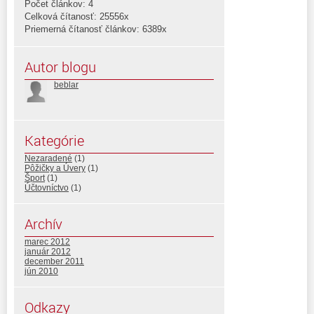
Počet článkov: 4
Celková čítanosť: 25556x
Priemerná čítanosť článkov: 6389x
Autor blogu
beblar
Kategórie
Nezaradené
(1)
Pôžičky a Úvery
(1)
Šport
(1)
Účtovníctvo
(1)
Archív
marec 2012
január 2012
december 2011
jún 2010
Odkazy