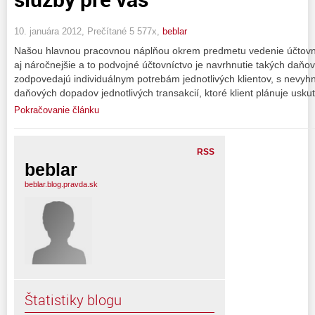
10. januára 2012, Prečítané 5 577x,
beblar
Našou hlavnou pracovnou náplňou okrem predmetu vedenie účtovní
aj náročnejšie a to podvojné účtovníctvo je navrhnutie takých daňo
zodpovedajú individuálnym potrebám jednotlivých klientov, s nevy
daňových dopadov jednotlivých transakcií, ktoré klient plánuje uskut
Pokračovanie článku
RSS
beblar
beblar.blog.pravda.sk
Štatistiky blogu